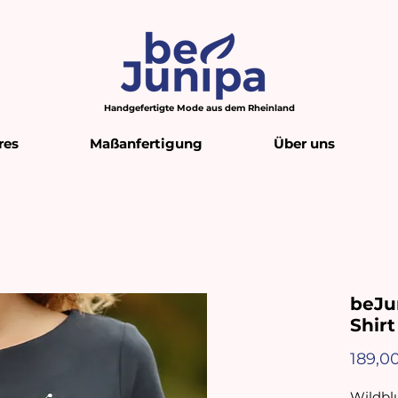
Handgefertigte Mode aus dem Rheinland
res
Maßanfertigung
Über uns
beJun
Shir
189,0
Wildbl