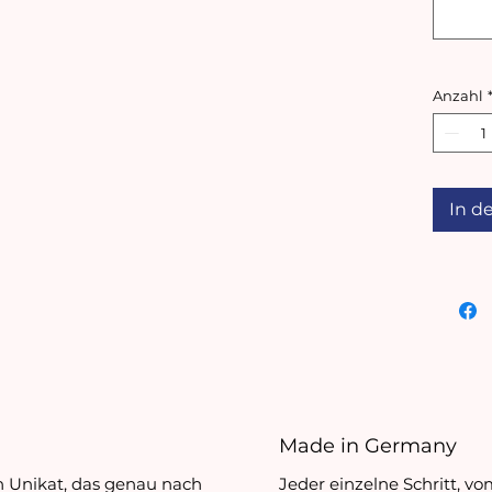
Stickg
100 % 
Anzahl
Pflege
30° Gr
Feinwa
Nicht 
In d
Unser 
trägt G
Made in Germany
in Unikat, das genau nach
Jeder einzelne Schritt, v