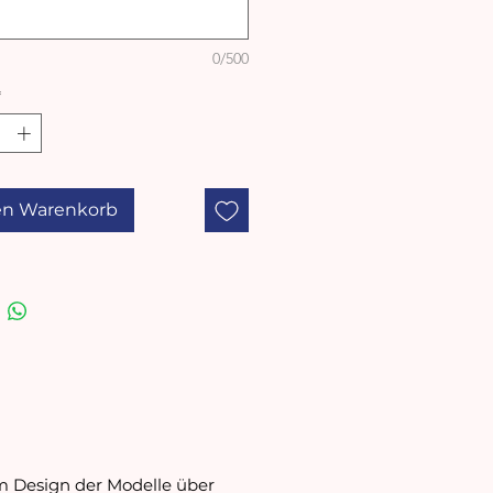
arn:
0/500
Baumwolle
*
anleitung:
ad Schonwaschgang
schmittel verwenden
trocknergeeignet
en Warenkorb
Model ist 172 cm groß und
röße M in dunkelblau.
om Design der Modelle über