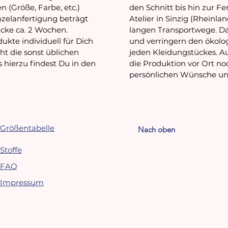
 (Größe, Farbe, etc.)
den Schnitt bis hin zur Fe
nzelanfertigung beträgt
Atelier
in Sinzig (Rheinlan
ücke ca. 2 Wochen.
lange
n
Transportwege.
D
ukte individuell für Dich
und verringer
n
den ökolo
cht
die
sonst
üblichen
jeden Kleidungstückes.
A
s hierzu findest
D
u in den
die Produktion
vor Ort
no
persönlichen Wünsche un
Größentabelle
Nach oben
Stoffe
FAQ
Impressum