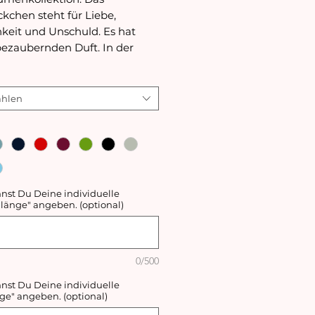
kchen steht für Liebe,
hkeit und Unschuld. Es hat
bezaubernden Duft. In der
e der Blumen bedeutet das
ckchen, dass das Glück
kehrt.
hlen
e drei Stickmotive aus der
umenkollektion wird auch
Motiv von Ekaterina
stickt (Kettenstich) und
auf dem Basic Collection T-
nnst Du Deine individuelle
länge" angeben. (optional)
erfekt zur Geltung.
l:
io-Baumwolle (GOTS)
0/500
asthan
nnst Du Deine individuelle
e Infos zu unseren
ge" angeben. (optional)
 findest du hier.