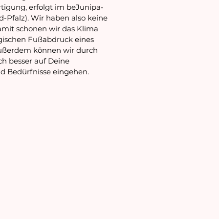
rtigung, erfolgt im beJunipa-
d-Pfalz).
Wir haben also keine
amit
schon
en
wir
das Klima
gischen Fußabdruck eines
ußerdem können wir durch
ch besser
auf Deine
d Bedürfnisse eingehen.