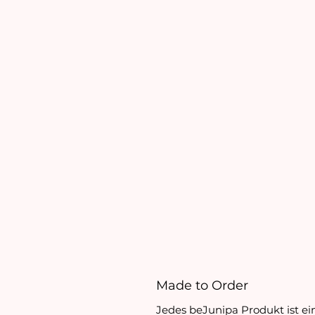
Made to Order
J
edes beJunipa
Produkt ist e