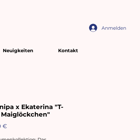
Anmelden
Neuigkeiten
Kontakt
ipa x Ekaterina "T-
t Maiglöckchen"
Preis
0 €
umenkollektion: Das