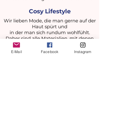
Cosy Lifestyle
Wir lieben Mode, die man gerne auf der
Haut spürt und
in der man sich rundum wohlfühlt.
Daher sind alle Materialien, mit denen
wir arbeiten, handverlesen und werden
von uns persönlich auf ihre Qualität und
E-Mail
Facebook
Instagram
ihren Komfort getestet.
Besuche beJunipa
Made to Order
Rückgabebedingungen
Größentabelle
Stoffe